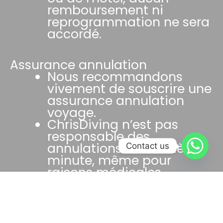
remboursement ni
reprogrammation ne sera
accordé.
Assurance annulation
Nous recommandons
vivement de souscrire une
assurance annulation
voyage.
ChrisDiving n’est pas
responsable des
annulations de dernière
Contact us
minute, même pour
raisons médicales.
Logistique et engagement de
réservation