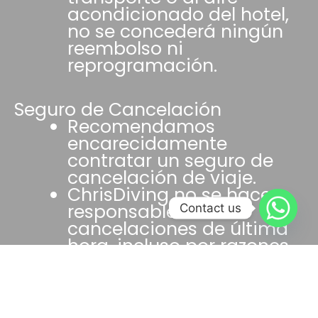
acondicionado del hotel,
no se concederá ningún
reembolso ni
reprogramación.
Seguro de Cancelación
Recomendamos
encarecidamente
contratar un seguro de
cancelación de viaje.
ChrisDiving no se hace
responsable de las
Contact us
cancelaciones de última
hora, incluso por razones
médicas.
Logística & Compromiso de