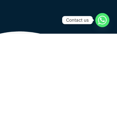
Contact us
Plongée loisir
aux îles
Catalinas –
ChrisDiving