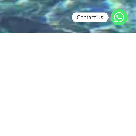
Contact us
Essayez la plongée
sous-marine et
commencez l’aventure
d’une vie (piscine
uniquement !)