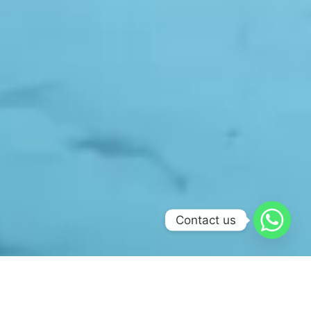
Contact us
¡Ya es buceador Referral después de la piscina y el e-
learning! ¡Listo para lanzarse al gran azul!