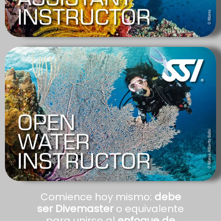
Comience hoy mismo:
debe
ser Divemaster
o equivalente
para unirse al
enfoque de